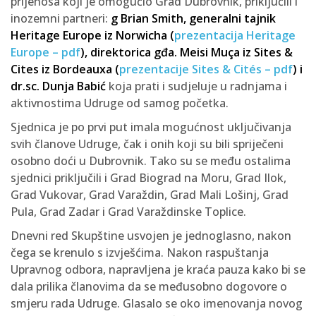
prijenosa koji je omogućio Grad Dubrovnik, priključili i
inozemni partneri:
g Brian Smith, generalni tajnik
Heritage Europe iz Norwicha (
prezentacija Heritage
Europe – pdf
), direktorica gđa. Meisi Muça iz Sites &
Cites iz Bordeauxa (
prezentacije Sites & Cités – pdf
) i
dr.sc. Dunja Babić
koja prati i sudjeluje u radnjama i
aktivnostima Udruge od samog početka.
Sjednica je po prvi put imala mogućnost uključivanja
svih članove Udruge, čak i onih koji su bili spriječeni
osobno doći u Dubrovnik. Tako su se među ostalima
sjednici priključili i Grad Biograd na Moru, Grad Ilok,
Grad Vukovar, Grad Varaždin, Grad Mali Lošinj, Grad
Pula, Grad Zadar i Grad Varaždinske Toplice.
Dnevni red Skupštine usvojen je jednoglasno, nakon
čega se krenulo s izvješćima. Nakon raspuštanja
Upravnog odbora, napravljena je kraća pauza kako bi se
dala prilika članovima da se međusobno dogovore o
smjeru rada Udruge. Glasalo se oko imenovanja novog