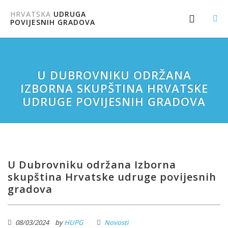
HRVATSKA
UDRUGA
POVIJESNIH GRADOVA
U DUBROVNIKU ODRŽANA
IZBORNA SKUPŠTINA HRVATSKE
UDRUGE POVIJESNIH GRADOVA
U Dubrovniku održana Izborna
skupština Hrvatske udruge povijesnih
gradova
08/03/2024
by
HUPG
Novosti