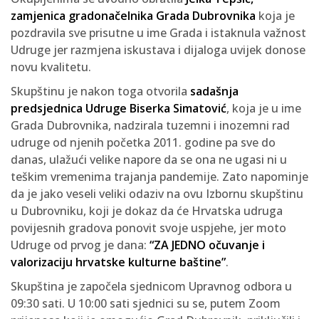
zamjenica gradonačelnika Grada Dubrovnika
koja je
pozdravila sve prisutne u ime Grada i istaknula važnost
Udruge jer razmjena iskustava i dijaloga uvijek donose
novu kvalitetu.
Skupštinu je nakon toga otvorila
sadašnja
predsjednica Udruge Biserka Simatović
, koja je u ime
Grada Dubrovnika, nadzirala tuzemni i inozemni rad
udruge od njenih početka 2011. godine pa sve do
danas, ulažući velike napore da se ona ne ugasi ni u
teškim vremenima trajanja pandemije. Zato napominje
da je jako veseli veliki odaziv na ovu Izbornu skupštinu
u Dubrovniku, koji je dokaz da će Hrvatska udruga
povijesnih gradova ponovit svoje uspjehe, jer moto
Udruge od prvog je dana:
“ZA JEDNO očuvanje i
valorizaciju hrvatske kulturne baštine”
.
Skupština je započela sjednicom Upravnog odbora u
09:30 sati. U 10:00 sati sjednici su se, putem Zoom