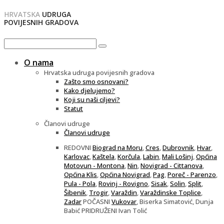
HRVATSKA
UDRUGA
POVIJESNIH GRADOVA
O nama
Hrvatska udruga povijesnih gradova
Zašto smo osnovani?
Kako djelujemo?
Koji su naši ciljevi?
Statut
Članovi udruge
Članovi udruge
REDOVNI
Biograd na Moru
,
Cres
,
Dubrovnik
,
Hvar
,
Karlovac
,
Kaštela
,
Korčula
,
Labin
,
Mali Lošinj
,
Općina
Motovun - Montona
,
Nin
,
Novigrad - Cittanova
,
Općina Klis
,
Općina Novigrad
,
Pag
,
Poreč - Parenzo
,
Pula - Pola
,
Rovinj - Rovigno
,
Sisak
,
Solin
,
Split
,
Šibenik
,
Trogir
,
Varaždin
,
Varaždinske Toplice
,
Zadar
POČASNI
Vukovar
, Biserka Simatović, Dunja
Babić PRIDRUŽENI Ivan Tolić