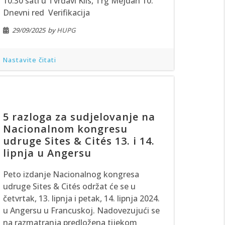
10:30 sati u Tvrđavi Klis, Trg Mejdan 10.
Dnevni red Verifikacija
29/09/2025
by
HUPG
Nastavite čitati
5 razloga za sudjelovanje na
Nacionalnom kongresu
udruge Sites & Cités 13. i 14.
lipnja u Angersu
Peto izdanje Nacionalnog kongresa
udruge Sites & Cités održat će se u
četvrtak, 13. lipnja i petak, 14. lipnja 2024.
u Angersu u Francuskoj. Nadovezujući se
na razmatranja predložena tijekom