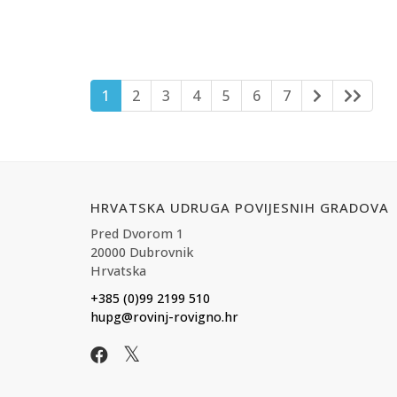
1
2
3
4
5
6
7
HRVATSKA UDRUGA POVIJESNIH GRADOVA
Pred Dvorom 1
20000 Dubrovnik
Hrvatska
+385 (0)99 2199 510
hupg@rovinj-rovigno.hr