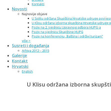
Kontakti
Novosti
Najnovije objave
U Splitu održana Skupština Hrvatske udruge povijes
U Klisu održana izborna skupština Hrvatske udruge 
Poziv na 2. sjednicu Upravnog odbora HUPG-a
Poziv na sjednicu Skupštine HUPG
Poziv na konferenciju „Baština i održivi turizam“
više >
Susreti i događanja
Arhiva 2012 – 2015
Galerije
Kontakt
Hrvatski
English
U Klisu održana izborna skupšt