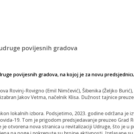
 udruge povijesnih gradova
druge povijesnih gradova, na kojoj je za novu predsjednic
a Rovinj-Rovigno (Emil Nimčević), Šibenika (Željko Burić), 
izabran Jakov Vetma, načelnik Klisa. Dužnost tajnice preuze
akon lokalnih izbora. Podsjetimo, 2023. godine održana je 
Covida-19. Tom je prigodom predsjedavanje preuzeo Grad R
e otvorena nova stranica u revitalizaciji Udruge, što je u 
jena na noge i pokrenute su brojne aktivnosti. Izglasane s