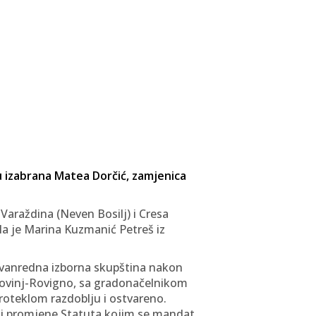
u izabrana Matea Dorčić, zamjenica
Varaždina (Neven Bosilj) i Cresa
la je Marina Kuzmanić Petreš iz
izvanredna izborna skupština nakon
ovinj-Rovigno, sa gradonačelnikom
proteklom razdoblju i ostvareno.
u i promjene Statuta kojim se mandat