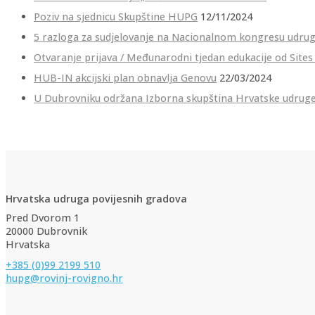
Poziv na sjednicu Skupštine HUPG
12/11/2024
5 razloga za sudjelovanje na Nacionalnom kongresu udruge S
Otvaranje prijava / Međunarodni tjedan edukacije od Sites
HUB-IN akcijski plan obnavlja Genovu
22/03/2024
U Dubrovniku održana Izborna skupština Hrvatske udruge
Hrvatska udruga povijesnih gradova
Pred Dvorom 1
20000 Dubrovnik
Hrvatska
+385 (0)99 2199 510
hupg@rovinj-rovigno.hr