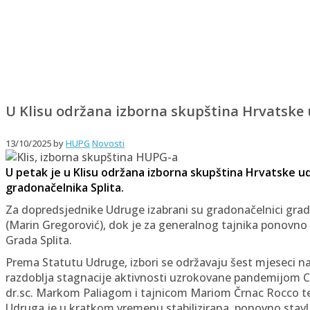
U Klisu održana izborna skupština Hrvatske
13/10/2025
by
HUPG
Novosti
U petak je u Klisu održana izborna skupština Hrvatske u
gradonačelnika Splita.
Za dopredsjednike Udruge izabrani su gradonačelnici gradov
(Marin Gregorović), dok je za generalnog tajnika ponovno 
Grada Splita.
Prema Statutu Udruge, izbori se održavaju šest mjeseci n
razdoblja stagnacije aktivnosti uzrokovane pandemijom 
dr.sc. Markom Paliagom i tajnicom Mariom Črnac Rocco te j
Udruga je u kratkom vremenu stabilizirana, ponovno stavl