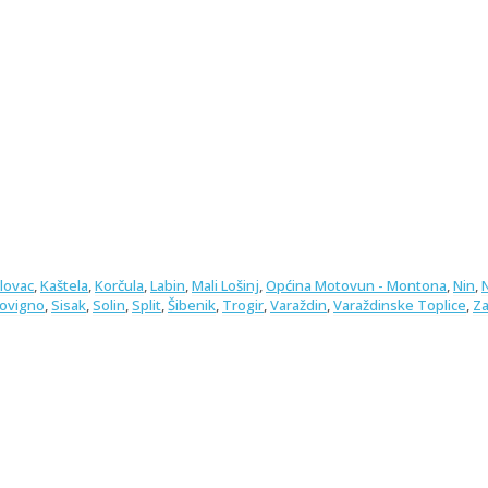
lovac
,
Kaštela
,
Korčula
,
Labin
,
Mali Lošinj
,
Općina Motovun - Montona
,
Nin
,
Rovigno
,
Sisak
,
Solin
,
Split
,
Šibenik
,
Trogir
,
Varaždin
,
Varaždinske Toplice
,
Za