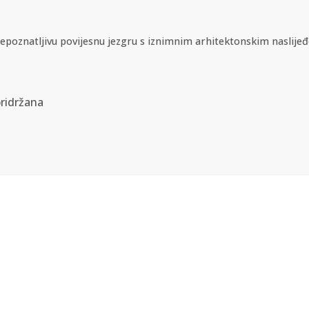
prepoznatljivu povijesnu jezgru s iznimnim arhitektonskim naslijeđ
ridržana