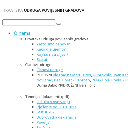
HRVATSKA
UDRUGA POVIJESNIH GRADOVA
O nama
Hrvatska udruga povijesnih gradova
Zašto smo osnovani?
Kako djelujemo?
Koji su naši ciljevi?
Statut
Članovi udruge
Članovi udruge
REDOVNI
Biograd na Moru
,
Cres
,
Dubrovnik
,
Hvar
,
Kar
Novigrad
,
Pag
,
Poreč - Parenzo
,
Pula - Pola
,
Rovinj - 
Dunja Babić PRIDRUŽENI Ivan Tolić
Temeljni dokumenti (pdf)
Odluka o osnivanju
Rješenje od 30.01.2017.
Statut 2025.
Dubrovačka deklaracija
Povelja
Brošura