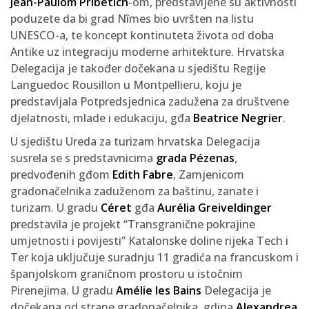
Jean-Paulom Pribetich
-om, predstavljene su aktivnosti
poduzete da bi grad Nîmes bio uvršten na listu
UNESCO-a, te koncept kontinuteta života od doba
Antike uz integraciju moderne arhitekture. Hrvatska
Delegacija je također dočekana u sjedištu Regije
Languedoc Rousillon u Montpellieru, koju je
predstavljala Potpredsjednica zadužena za društvene
djelatnosti, mlade i edukaciju, gđa
Beatrice Negrier
.
U sjedištu Ureda za turizam hrvatska Delegacija
susrela se s predstavnicima
grada Pézenas
,
predvođenih gđom
Edith Fabre
, Zamjenicom
gradonačelnika zaduženom za baštinu, zanate i
turizam. U gradu
Céret
gđa
Aurélia Greiveldinger
predstavila je projekt “Transgranične pokrajine
umjetnosti i povijesti” Katalonske doline rijeka Tech i
Ter koja uključuje suradnju 11 gradića na francuskom i
španjolskom graničnom prostoru u istočnim
Pirenejima. U gradu
Amélie les Bains
Delegacija je
dočekana od strane gradonačelnika, gdina
Alexandrea