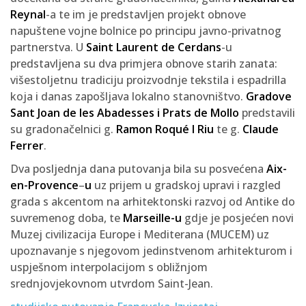
Reynal
-a te im je predstavljen projekt obnove
napuštene vojne bolnice po principu javno-privatnog
partnerstva. U
Saint Laurent de Cerdans
-u
predstavljena su dva primjera obnove starih zanata:
višestoljetnu tradiciju proizvodnje tekstila i espadrilla
koja i danas zapošljava lokalno stanovništvo.
Gradove
Sant Joan de les Abadesses i Prats de Mollo
predstavili
su gradonačelnici g.
Ramon Roqué I Riu
te g.
Claude
Ferrer
.
Dva posljednja dana putovanja bila su posvećena
Aix-
en-Provence
–
u
uz prijem u gradskoj upravi i razgled
grada s akcentom na arhitektonski razvoj od Antike do
suvremenog doba, te
Marseille-u
gdje je posjećen novi
Muzej civilizacija Europe i Mediterana (MUCEM) uz
upoznavanje s njegovom jedinstvenom arhitekturom i
uspješnom interpolacijom s obližnjom
srednjovjekovnom utvrdom Saint-Jean.