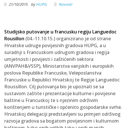
21/10/2015
by
HUPG
Novosti
Studijsko putovanje u francusku regiju Languedoc
Rousillon
(04.-11.10.15.) organizirano je od strane
Hrvatske udruge povijesnih gradova HUPG, a u
suradnji s Francuskom udrugom gradova i regija
umjetnosti i povijesti i zaštićenih sektora
(ANVPAH&VSSP), Ministarstva vanjskih i europskih
poslova Republike Francuske, Veleposlanstva
Francuske u Republici Hrvatskoj te Regije Languedoc
Roussillon. Cilj putovanja bio je upoznati se sa
sustavom zaštite i prezentacije kulturne i povijesne
baštine u Francuskoj te s njezinim održivim
korištenjem u turističke i općenito gospodarske svrhe.
Hrvatskoj delegaciji predstavljeni su primjeri održivog
razvoja gradova sa bogatom povijesnom i kulturnom
baštinom, kako onih velikih tako i onih manjih.