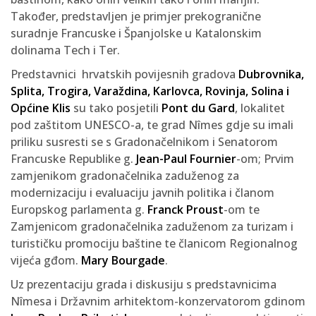
Također, predstavljen je primjer prekogranične
suradnje Francuske i Španjolske u Katalonskim
dolinama Tech i Ter.
Predstavnici hrvatskih povijesnih gradova
Dubrovnika,
Splita, Trogira, Varaždina, Karlovca, Rovinja, Solina i
Općine Klis
su tako posjetili
Pont du Gard
, lokalitet
pod zaštitom UNESCO-a, te grad Nîmes gdje su imali
priliku susresti se s Gradonačelnikom i Senatorom
Francuske Republike g.
Jean-Paul Fournier
-om; Prvim
zamjenikom gradonačelnika zaduženog za
modernizaciju i evaluaciju javnih politika i članom
Europskog parlamenta g.
Franck Proust
-om te
Zamjenicom gradonačelnika zaduženom za turizam i
turističku promociju baštine te članicom Regionalnog
vijeća gđom.
Mary Bourgade
.
Uz prezentaciju grada i diskusiju s predstavnicima
Nîmesa i Državnim arhitektom-konzervatorom gdinom