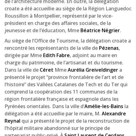
de l’architecture moderne. En outre, la délégation
croate a été accueillie au siège de la Région Languedoc
Roussillon à Montpellier, représenté par le vice-
président en charge des affaires sociales, de la
jeunesse et de l’éducation, Mme
Béatrice Négrier
.
Au siège de l’Office de Tourisme, la délégation croate a
rencontré les représentants de la ville de
Pézenas
,
dirigée par Mme
Edith Fabre
, adjoint au maire en
charge du patrimoine, de l’artisanat et du tourisme.
Dans la ville de
Céret
Mme
Aurélia Greiveldinger
a
présenté le projet “province frontalière de l’art et de
l’histoire” des Vallées Catalanes de Tech et du Ter qui
comprend la coopération des 11 communes de la
région frontalière française et espagnole dans les
Pyrénées orientales. Dans la ville d’
Amélie-les-Bains
la
délégation a été accueillie par le maire, M.
Alexandre
Reynal
qui a présenté le projet de la reconstruction de
l’hôpital militaire abandonné sur le principe de
partenariat public-privé. À
Saint Laurent de Cerdans