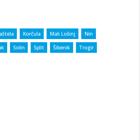
aštela
Korčula
Mali Lošinj
Nin
ak
Solin
Split
Šibenik
Trogir