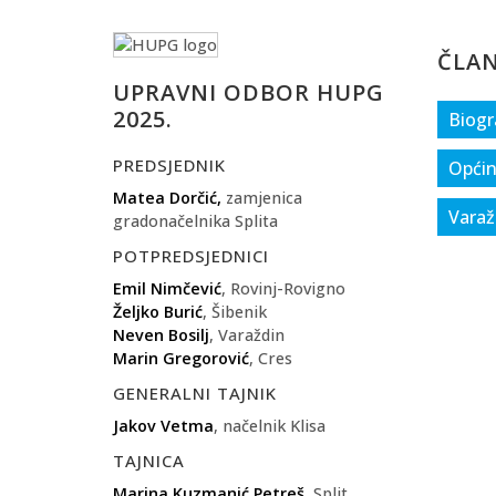
ČLAN
UPRAVNI ODBOR HUPG
2025.
Biogr
PREDSJEDNIK
Općin
Matea Dorčić,
zamjenica
Varaž
gradonačelnika Splita
POTPREDSJEDNICI
Emil Nimčević
, Rovinj-Rovigno
Željko Burić
, Šibenik
Neven Bosilj
, Varaždin
Marin Gregorović
, Cres
GENERALNI TAJNIK
Jakov Vetma
, načelnik Klisa
TAJNICA
Marina Kuzmanić Petreš
, Split