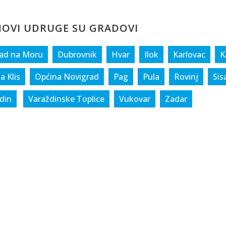
OVI UDRUGE SU GRADOVI
ad na Moru
Dubrovnik
Hvar
Ilok
Karlovac
K
a Klis
Općina Novigrad
Pag
Pula
Rovinj
Sis
din
Varaždinske Toplice
Vukovar
Zadar