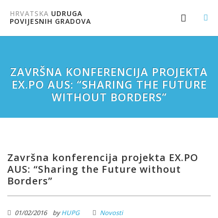
HRVATSKA
UDRUGA
POVIJESNIH GRADOVA
ZAVRŠNA KONFERENCIJA PROJEKTA
EX.PO AUS: “SHARING THE FUTURE
WITHOUT BORDERS”
Završna konferencija projekta EX.PO
AUS: “Sharing the Future without
Borders”
01/02/2016
by
HUPG
Novosti