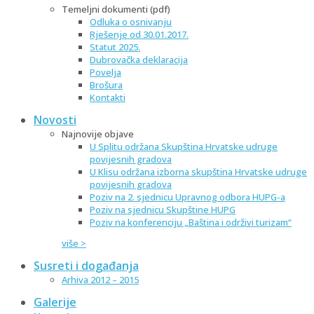
Temeljni dokumenti (pdf)
Odluka o osnivanju
Rješenje od 30.01.2017.
Statut 2025.
Dubrovačka deklaracija
Povelja
Brošura
Kontakti
Novosti
Najnovije objave
U Splitu održana Skupština Hrvatske udruge
povijesnih gradova
U Klisu održana izborna skupština Hrvatske udruge
povijesnih gradova
Poziv na 2. sjednicu Upravnog odbora HUPG-a
Poziv na sjednicu Skupštine HUPG
Poziv na konferenciju „Baština i održivi turizam“
više >
Susreti i događanja
Arhiva 2012 – 2015
Galerije