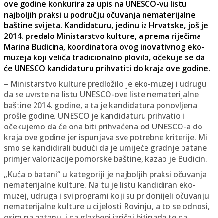
ove godine konkurira za upis na UNESCO-vu listu
najboljih praksi u području očuvanja nematerijalne
baštine svijeta. Kandidaturu, jedinu iz Hrvatske, još je
2014. predalo Ministarstvo kulture, a prema riječima
Marina Budicina, koordinatora ovog inovativnog eko-
muzeja koji veliča tradicionalno plovilo, očekuje se da
će UNESCO kandidaturu prihvatiti do kraja ove godine.
– Ministarstvo kulture predložilo je eko-muzej i udrugu
da se uvrste na listu UNESCO-ove liste nematerijalne
baštine 2014. godine, a ta je kandidatura ponovljena
prošle godine. UNESCO je kandidaturu prihvatio i
očekujemo da će ona biti prihvaćena od UNESCO-a do
kraja ove godine jer ispunjava sve potrebne kriterije. Mi
smo se kandidirali budući da je umijeće gradnje batane
primjer valorizacije pomorske baštine, kazao je Budicin.
„Kuća o batani“ u kategoriji je najboljih praksi očuvanja
nematerijalne kulture. Na tu je listu kandidiran eko-
muzej, udruga i svi programi koji su pridonijeli očuvanju
nematerijalne kulture u cijelosti Rovinju, a to se odnosi,
osim na batanu, i na glazbeni izričaj bitinade te na