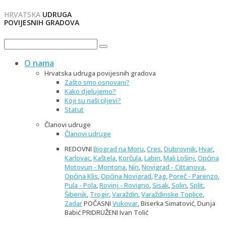
HRVATSKA
UDRUGA
POVIJESNIH GRADOVA
O nama
Hrvatska udruga povijesnih gradova
Zašto smo osnovani?
Kako djelujemo?
Koji su naši ciljevi?
Statut
Članovi udruge
Članovi udruge
REDOVNI
Biograd na Moru
,
Cres
,
Dubrovnik
,
Hvar
,
Karlovac
,
Kaštela
,
Korčula
,
Labin
,
Mali Lošinj
,
Općina
Motovun - Montona
,
Nin
,
Novigrad - Cittanova
,
Općina Klis
,
Općina Novigrad
,
Pag
,
Poreč - Parenzo
,
Pula - Pola
,
Rovinj - Rovigno
,
Sisak
,
Solin
,
Split
,
Šibenik
,
Trogir
,
Varaždin
,
Varaždinske Toplice
,
Zadar
POČASNI
Vukovar
, Biserka Simatović, Dunja
Babić PRIDRUŽENI Ivan Tolić