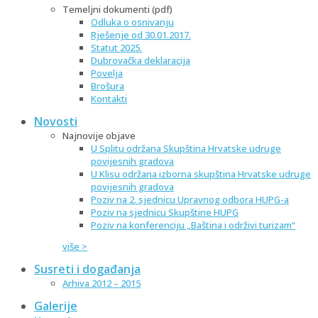
Temeljni dokumenti (pdf)
Odluka o osnivanju
Rješenje od 30.01.2017.
Statut 2025.
Dubrovačka deklaracija
Povelja
Brošura
Kontakti
Novosti
Najnovije objave
U Splitu održana Skupština Hrvatske udruge
povijesnih gradova
U Klisu održana izborna skupština Hrvatske udruge
povijesnih gradova
Poziv na 2. sjednicu Upravnog odbora HUPG-a
Poziv na sjednicu Skupštine HUPG
Poziv na konferenciju „Baština i održivi turizam“
više >
Susreti i događanja
Arhiva 2012 – 2015
Galerije