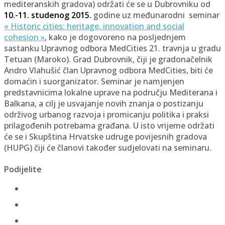
mediteranskih gradova) održati će se u Dubrovniku od
10.-11. studenog 2015.
godine uz međunarodni seminar
« Historic cities: heritage, innovation and social
cohesion »
, kako je dogovoreno na posljednjem
sastanku Upravnog odbora MedCities 21. travnja u gradu
Tetuan (Maroko). Grad Dubrovnik, čiji je gradonačelnik
Andro Vlahušić član Upravnog odbora MedCities, biti će
domaćin i suorganizator. Seminar je namjenjen
predstavnicima lokalne uprave na području Mediterana i
Balkana, a cilj je usvajanje novih znanja o postizanju
održivog urbanog razvoja i promicanju politika i praksi
prilagođenih potrebama građana. U isto vrijeme održati
će se i Skupština Hrvatske udruge povijesnih gradova
(HUPG) čiji će članovi također sudjelovati na seminaru.
Podijelite