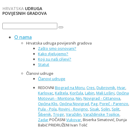
HRVATSKA
UDRUGA
POVIJESNIH GRADOVA
O nama
Hrvatska udruga povijesnih gradova
Zašto smo osnovani?
Kako djelujemo?
Koji su naši ciljevi?
Statut
Članovi udruge
Članovi udruge
REDOVNI
Biograd na Moru
,
Cres
,
Dubrovnik
,
Hvar
,
Karlovac
,
Kaštela
,
Korčula
,
Labin
,
Mali Lošinj
,
Općina
Motovun - Montona
,
Nin
,
Novigrad - Cittanova
,
Općina Klis
,
Općina Novigrad
,
Pag
,
Poreč - Parenzo
,
Pula - Pola
,
Rovinj - Rovigno
,
Sisak
,
Solin
,
Split
,
Šibenik
,
Trogir
,
Varaždin
,
Varaždinske Toplice
,
Zadar
POČASNI
Vukovar
, Biserka Simatović, Dunja
Babić PRIDRUŽENI Ivan Tolić