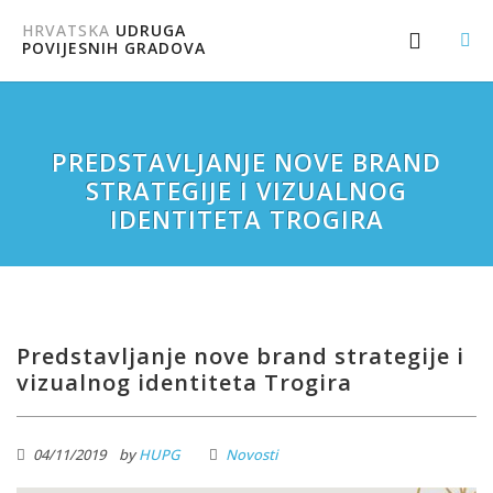
HRVATSKA
UDRUGA
POVIJESNIH GRADOVA
PREDSTAVLJANJE NOVE BRAND
STRATEGIJE I VIZUALNOG
IDENTITETA TROGIRA
Predstavljanje nove brand strategije i
vizualnog identiteta Trogira
04/11/2019
by
HUPG
Novosti