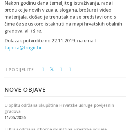
Nakon godinu dana temeljitog istraživanja, rada i
produkcije novih vizuala, slogana, brošure i video
materijala, došao je trenutak da se predstavi ono s
čime će se uskoro istaknuti na mapi hrvatskih obalnih
gradova, ali i šire.
Dolazak potvrdite do 22.11.2019. na email
tajnica@trogir.hr
.
PODIJELITE
NOVE OBJAVE
U Splitu održana Skupština Hrvatske udruge povijesnih
gradova
11/05/2026
U Klisu održana izborna skupština Hrvatske udruge