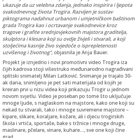
ukazuje da uz velebna zdanja, jednako inspirira i ljepota
svakodnevnog života Trogira. Razvijen je sustav
piktograma nadahnut urbanom i umjetničkom baštinom
grada Trogira kao i ocrtavanje svakodnevice kroz
tragove i grafite srednjovjekovnih majstora graditelja,
skulptora i klesara koji su ovdje živjeli i stvarali, a koji
stoljećima kasnije živo svjedoče o isprepletenosti
uzvišenog i životnog“
, objasnila je Anja Bauer.
Projekt je iznjedrio i novi promotivni video Trogira iza
čijih kadrova stoji višestruko međunarodno nagrađivani
splitski snimatelj Milan Latković. Snimanje je trajalo 30-
ak dana, snimljeno je pet sati materijala od kojih je
kreiran prvi u nizu videa koji prikazuju Trogir u jednom
novom svjetlu. Video je poseban po tome što uključuje
mnoge ljude, s naglaskom na majstore, kako one koji su
nekad tu stvarali, tako i mnoge suvremene majstore –
kipare, slikare, koraljare, kožare, ali i djecu trogirskih
škola i vrtića, sportaše, bake s tržnice i mnoge druge,
maslinare, pčelare, vinare, kuhare…, sve one koji čine
grad.