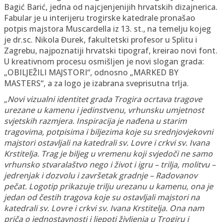
Bagić Barić, jedna od najcjenjenijih hrvatskih dizajnerica.
Fabular je u interijeru trogirske katedrale pronašao
potpis majstora Muscardella iz 13. st., na temelju kojeg
je dr.sc. Nikola Đurek, fakultetski profesor u Splitu i
Zagrebu, najpoznatiji hrvatski tipograf, kreirao novi font.
U kreativnom procesu osmišljen je novi slogan grada:
„OBILJEŽILI MAJSTORI“, odnosno „MARKED BY
MASTERS“, a za logo je izabrana sveprisutna trlja.
„Novi vizualni identitet grada Trogira ocrtava tragove
urezane u kamenu i jedinstvenu, vrhunsku umjetnost
svjetskih razmjera. Inspiracija je nađena u starim
tragovima, potpisima i biljezima koje su srednjovjekovni
majstori ostavljali na katedrali sv. Lovre i crkvi sv. Ivana
Krstitelja. Trag je biljeg u vremenu koji svjedoči ne samo
vrhunsko stvaralaštvo nego i život i igru – trilja, molitvu –
jedrenjak i dozvolu i završetak gradnje – Radovanov
pečat. Logotip prikazuje trilju urezanu u kamenu, ona je
jedan od čestih tragova koje su ostavljali majstori na
katedrali sv. Lovre i crkvi sv. Ivana Krstitelja. Ona nam
priča o jednostavnosti i ljepoti življenja u Trogiru i