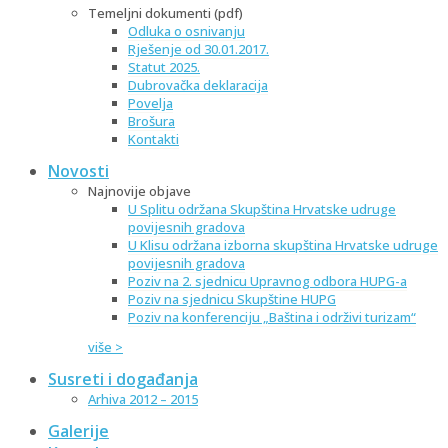
Temeljni dokumenti (pdf)
Odluka o osnivanju
Rješenje od 30.01.2017.
Statut 2025.
Dubrovačka deklaracija
Povelja
Brošura
Kontakti
Novosti
Najnovije objave
U Splitu održana Skupština Hrvatske udruge
povijesnih gradova
U Klisu održana izborna skupština Hrvatske udruge
povijesnih gradova
Poziv na 2. sjednicu Upravnog odbora HUPG-a
Poziv na sjednicu Skupštine HUPG
Poziv na konferenciju „Baština i održivi turizam“
više >
Susreti i događanja
Arhiva 2012 – 2015
Galerije