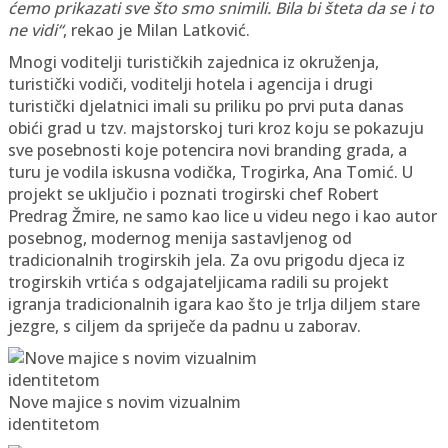
ćemo prikazati sve što smo snimili. Bila bi šteta da se i to
ne vidi“
, rekao je Milan Latković.
Mnogi voditelji turističkih zajednica iz okruženja,
turistički vodiči, voditelji hotela i agencija i drugi
turistički djelatnici imali su priliku po prvi puta danas
obići grad u tzv. majstorskoj turi kroz koju se pokazuju
sve posebnosti koje potencira novi branding grada, a
turu je vodila iskusna vodička, Trogirka, Ana Tomić. U
projekt se uključio i poznati trogirski chef Robert
Predrag Žmire, ne samo kao lice u videu nego i kao autor
posebnog, modernog menija sastavljenog od
tradicionalnih trogirskih jela. Za ovu prigodu djeca iz
trogirskih vrtića s odgajateljicama radili su projekt
igranja tradicionalnih igara kao što je trlja diljem stare
jezgre, s ciljem da spriječe da padnu u zaborav.
Nove majice s novim vizualnim
identitetom