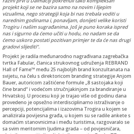
razini prvi u Dalmaciji pokrenuli tako kompleksan
projekt koji se ne bazira samo na novim i lijepim
vizualima, nego strategiji koja bi nas trebala voditi u
narednim godinama i, ponavljam, donijeti velike koristi
Trogiru i našim sugrađanima. Još je puno koraka ispred
nas i sigurno da ćemo učiti u hodu, no nadam se da
ćemo uskoro postati pozitivan primjer te da će nas drugi
gradovi slijediti“.
Projekt je radila međunarodno nagrađivana zagrebačka
tvrtka Fabular, članica strukovnog udruženja REBRAND
Hall of Fame™ među 25 najboljih brand konzultanata na
svijetu, na čelu s direktoricom branding strategije Anjom
Bauer, autoricom zaštićene formule „8 sastojaka koji
čine brand“ i vodećom stručnjakinjom za brandiranje u
Hrvatskoj. U procesu koji je trajao više od godinu dana
provedeno je opsežno interdisciplinarno istraživanje o
percepciji, potencijalima i izazovima Trogira u kojem se
analizirala povijesna građa, u kojem su se radile ankete s
domaćim stanovnicima i među turistima, razgovaralo se
sa svim meritornim ljudima grada – od povjesničara,