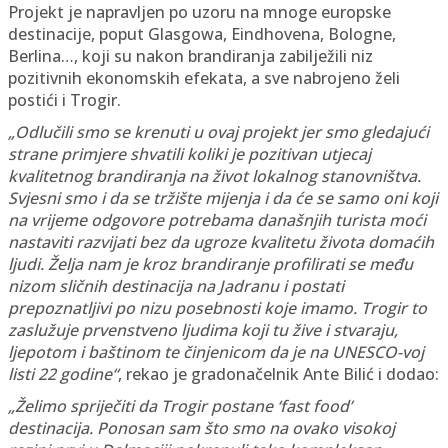
Projekt je napravljen po uzoru na mnoge europske
destinacije, poput Glasgowa, Eindhovena, Bologne,
Berlina…, koji su nakon brandiranja zabilježili niz
pozitivnih ekonomskih efekata, a sve nabrojeno želi
postići i Trogir.
„Odlučili smo se krenuti u ovaj projekt jer smo gledajući
strane primjere shvatili koliki je pozitivan utjecaj
kvalitetnog brandiranja na život lokalnog stanovništva.
Svjesni smo i da se tržište mijenja i da će se samo oni koji
na vrijeme odgovore potrebama današnjih turista moći
nastaviti razvijati bez da ugroze kvalitetu života domaćih
ljudi. Želja nam je kroz brandiranje profilirati se među
nizom sličnih destinacija na Jadranu i postati
prepoznatljivi po nizu posebnosti koje imamo. Trogir to
zaslužuje prvenstveno ljudima koji tu žive i stvaraju,
ljepotom i baštinom te činjenicom da je na UNESCO-voj
listi 22 godine“
, rekao je gradonačelnik Ante Bilić i dodao:
„Želimo spriječiti da Trogir postane ‘fast food’
destinacija. Ponosan sam što smo na ovako visokoj