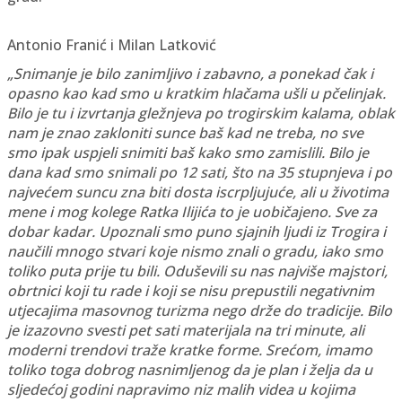
Antonio Franić i Milan Latković
„Snimanje je bilo zanimljivo i zabavno, a ponekad čak i
opasno kao kad smo u kratkim hlačama ušli u pčelinjak.
Bilo je tu i izvrtanja gležnjeva po trogirskim kalama, oblak
nam je znao zakloniti sunce baš kad ne treba, no sve
smo ipak uspjeli snimiti baš kako smo zamislili. Bilo je
dana kad smo snimali po 12 sati, što na 35 stupnjeva i po
najvećem suncu zna biti dosta iscrpljujuće, ali u životima
mene i mog kolege Ratka Ilijića to je uobičajeno. Sve za
dobar kadar. Upoznali smo puno sjajnih ljudi iz Trogira i
naučili mnogo stvari koje nismo znali o gradu, iako smo
toliko puta prije tu bili. Oduševili su nas najviše majstori,
obrtnici koji tu rade i koji se nisu prepustili negativnim
utjecajima masovnog turizma nego drže do tradicije. Bilo
je izazovno svesti pet sati materijala na tri minute, ali
moderni trendovi traže kratke forme. Srećom, imamo
toliko toga dobrog nasnimljenog da je plan i želja da u
sljedećoj godini napravimo niz malih videa u kojima