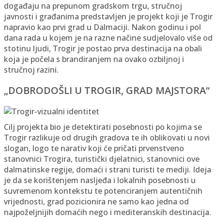
događaju na prepunom gradskom trgu, stručnoj
javnosti i građanima predstavljen je projekt koji je Trogir
napravio kao prvi grad u Dalmaciji. Nakon godinu i pol
dana rada u kojem je na razne načine sudjelovalo više od
stotinu ljudi, Trogir je postao prva destinacija na obali
koja je počela s brandiranjem na ovako ozbiljnoj i
stručnoj razini.
„DOBRODOŠLI U TROGIR, GRAD MAJSTORA“
Cilj projekta bio je detektirati posebnosti po kojima se
Trogir razlikuje od drugih gradova te ih oblikovati u novi
slogan, logo te narativ koji će pričati prvenstveno
stanovnici Trogira, turistički djelatnici, stanovnici ove
dalmatinske regije, domaći i strani turisti te mediji. Ideja
je da se korištenjem nasljeđa i lokalnih posebnosti u
suvremenom kontekstu te potenciranjem autentičnih
vrijednosti, grad pozicionira ne samo kao jedna od
najpoželjnijih domaćih nego i mediteranskih destinacija.