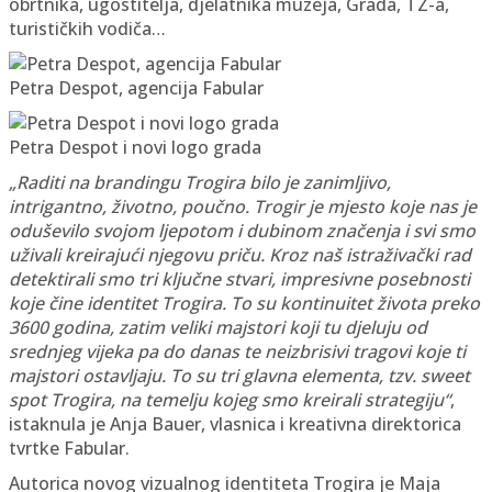
obrtnika, ugostitelja, djelatnika muzeja, Grada, TZ-a,
turističkih vodiča…
Petra Despot, agencija Fabular
Petra Despot i novi logo grada
„Raditi na brandingu Trogira bilo je zanimljivo,
intrigantno, životno, poučno. Trogir je mjesto koje nas je
oduševilo svojom ljepotom i dubinom značenja i svi smo
uživali kreirajući njegovu priču. Kroz naš istraživački rad
detektirali smo tri ključne stvari, impresivne posebnosti
koje čine identitet Trogira. To su kontinuitet života preko
3600 godina, zatim veliki majstori koji tu djeluju od
srednjeg vijeka pa do danas te neizbrisivi tragovi koje ti
majstori ostavljaju. To su tri glavna elementa, tzv. sweet
spot Trogira, na temelju kojeg smo kreirali strategiju“
,
istaknula je Anja Bauer, vlasnica i kreativna direktorica
tvrtke Fabular.
Autorica novog vizualnog identiteta Trogira je Maja