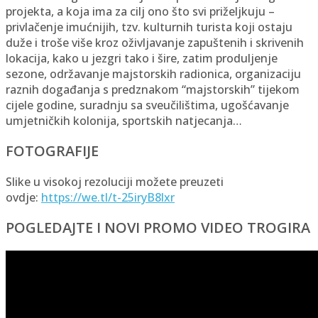
projekta, a koja ima za cilj ono što svi priželjkuju –
privlačenje imućnijih, tzv. kulturnih turista koji ostaju
duže i troše više kroz oživljavanje zapuštenih i skrivenih
lokacija, kako u jezgri tako i šire, zatim produljenje
sezone, održavanje majstorskih radionica, organizaciju
raznih događanja s predznakom “majstorskih” tijekom
cijele godine, suradnju sa sveučilištima, ugošćavanje
umjetničkih kolonija, sportskih natjecanja…
FOTOGRAFIJE
Slike u visokoj rezoluciji možete preuzeti
ovdje:
https://we.tl/t-25iryB8lxr
POGLEDAJTE I NOVI PROMO VIDEO TROGIRA