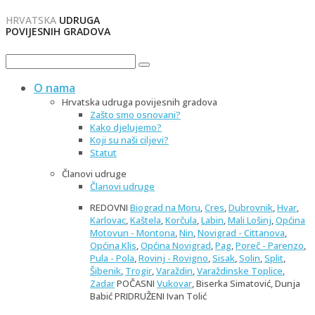
HRVATSKA
UDRUGA
POVIJESNIH GRADOVA
O nama
Hrvatska udruga povijesnih gradova
Zašto smo osnovani?
Kako djelujemo?
Koji su naši ciljevi?
Statut
Članovi udruge
Članovi udruge
REDOVNI
Biograd na Moru
,
Cres
,
Dubrovnik
,
Hvar
,
Karlovac
,
Kaštela
,
Korčula
,
Labin
,
Mali Lošinj
,
Općina
Motovun - Montona
,
Nin
,
Novigrad - Cittanova
,
Općina Klis
,
Općina Novigrad
,
Pag
,
Poreč - Parenzo
,
Pula - Pola
,
Rovinj - Rovigno
,
Sisak
,
Solin
,
Split
,
Šibenik
,
Trogir
,
Varaždin
,
Varaždinske Toplice
,
Zadar
POČASNI
Vukovar
, Biserka Simatović, Dunja
Babić PRIDRUŽENI Ivan Tolić