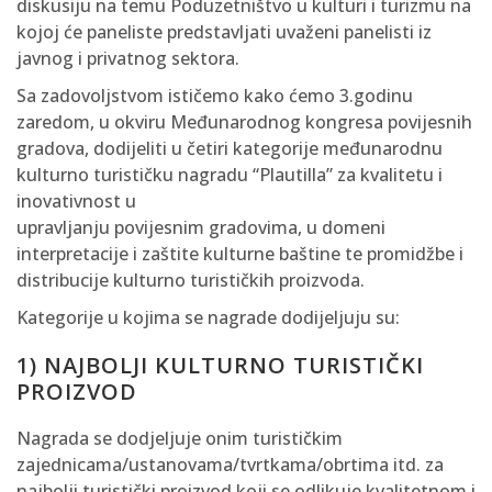
diskusiju na temu Poduzetništvo u kulturi i turizmu na
kojoj će paneliste predstavljati uvaženi panelisti iz
javnog i privatnog sektora.
Sa zadovoljstvom ističemo kako ćemo 3.godinu
zaredom, u okviru Međunarodnog kongresa povijesnih
gradova, dodijeliti u četiri kategorije međunarodnu
kulturno turističku nagradu “Plautilla” za kvalitetu i
inovativnost u
upravljanju povijesnim gradovima, u domeni
interpretacije i zaštite kulturne baštine te promidžbe i
distribucije kulturno turističkih proizvoda.
Kategorije u kojima se nagrade dodijeljuju su:
1) NAJBOLJI KULTURNO TURISTIČKI
PROIZVOD
Nagrada se dodjeljuje onim turističkim
zajednicama/ustanovama/tvrtkama/obrtima itd. za
najbolji turistički proizvod koji se odlikuje kvalitetnom i