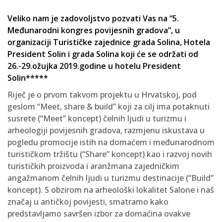
Veliko nam je zadovoljstvo pozvati Vas na “5.
Međunarodni kongres povijesnih gradova”, u
organizaciji Turističke zajednice grada Solina, Hotela
President Solin i grada Solina koji će se održati od
26.-29.ožujka 2019.godine u hotelu President
Solin*****
Riječ je o prvom takvom projektu u Hrvatskoj, pod
geslom “Meet, share & build” koji za cilj ima potaknuti
susrete (“Meet” koncept) čelnih ljudi u turizmu i
arheologiji povijesnih gradova, razmjenu iskustava u
pogledu promocije istih na domaćem i međunarodnom
turističkom tržištu (“Share” koncept) kao i razvoj novih
turističkih proizvoda i aranžmana zajedničkim
angažmanom čelnih ljudi u turizmu destinacije (“Build”
koncept). S obzirom na arheološki lokalitet Salone i naš
značaj u antičkoj povijesti, smatramo kako
predstavljamo savršen izbor za domaćina ovakve