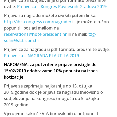
Prijavnicu za sudjelovanje u pdf formatu preuzmite
ovdje:
Prijavnica – Kongres Povijesnih Gradova 2019
Prijavu za nagradu možete izvršiti putem linka:
http://ihc-congress.com/nagrade/
ili je možete ručno
popuniti i poslati mailom na
reservations@hotelpresident.hr
ili na mail:
tzg-
solin@st.t-com.hr
Prijavnice za nagradu u pdf formatu preuzmite ovdje:
Prijavnica – NAGRADA PLAUTILA 2019
NAPOMENA: za potvrđene prijave pristigle do
15/02/2019 odobravamo 10% popusta na iznos
kotizacije.
Prijave se zaprimaju najkasnije do 15. ožujka
2019.godine dok je prijava za nagradu (neovisno o
sudjelovanju na kongresu) moguća do 5. ožujka
2019.godine.
Vjerujemo kako će Vaš boravak biti u potpunosti