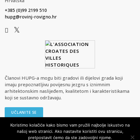
Hrvatska
+385 (0)99 2199 510
hupg@rovinj-rovigno.hr
Članovi HUPG-a mogu biti gradovi ili dijelovi grada koji
imaju prepoznatljivu povijesnu jezgru s iznimnim
arhitektonskim naslijeđem, kvalitetom i karakteristikama
koji se sustavno održavaju.
UČLANITE SE
Koristimo kolačiće kako bismo vam pružili najbolje iskustvo na
našoj web stranici. Ako nastavite koristiti ovu stranicu,
© HUPG - Hrvatska udruga povijesnih gradova Sva prava pridržana
pretpostavit ćemo da ste zadovoljni njome.