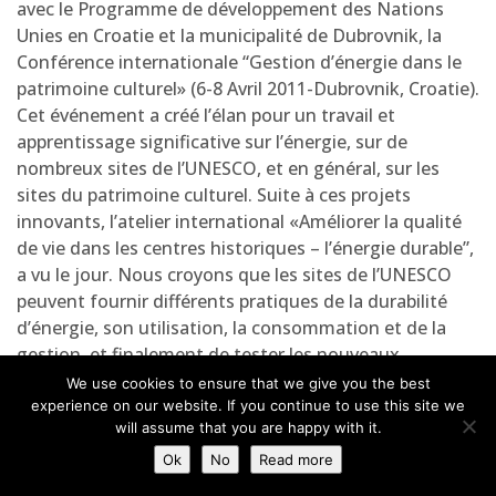
avec le Programme de développement des Nations
Unies en Croatie et la municipalité de Dubrovnik, la
Conférence internationale “Gestion d’énergie dans le
patrimoine culturel» (6-8 Avril 2011-Dubrovnik, Croatie).
Cet événement a créé l’élan pour un travail et
apprentissage significative sur l’énergie, sur de
nombreux sites de l’UNESCO, et en général, sur les
sites du patrimoine culturel. Suite à ces projets
innovants, l’atelier international «Améliorer la qualité
de vie dans les centres historiques – l’énergie durable”,
a vu le jour. Nous croyons que les sites de l’UNESCO
peuvent fournir différents pratiques de la durabilité
d’énergie, son utilisation, la consommation et de la
gestion, et finalement de tester les nouveaux
systèmes pour résoudre les problèmes communs.
We use cookies to ensure that we give you the best
Cette conférence a réunie des chercheurs et des
experience on our website. If you continue to use this site we
will assume that you are happy with it.
experts à la fois des secteurs public et privé afin
d’identifier les méthodes pour relier la technologie
Ok
No
Read more
d’efficacité énergétique et la préservation de