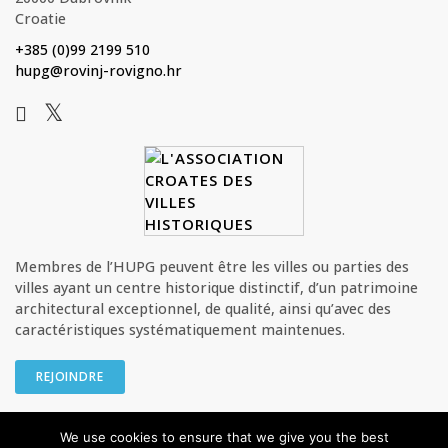
Croatie
+385 (0)99 2199 510
hupg@rovinj-rovigno.hr
Membres de l’HUPG peuvent être les villes ou parties des
villes ayant un centre historique distinctif, d’un patrimoine
architectural exceptionnel, de qualité, ainsi qu’avec des
caractéristiques systématiquement maintenues.
REJOINDRE
We use cookies to ensure that we give you the best
© HUPG - L’Association croate des villes historiques Tous les droits