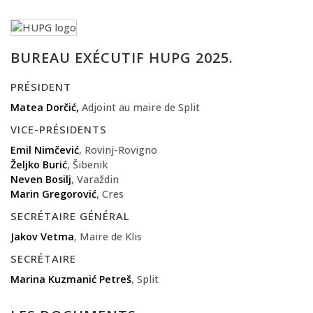
BUREAU EXÉCUTIF HUPG 2025.
PRÉSIDENT
Matea Dorčić,
Adjoint au maire de Split
VICE-PRÉSIDENTS
Emil Nimčević
, Rovinj-Rovigno
Željko Burić
, Šibenik
Neven Bosilj
, Varaždin
Marin Gregorović
, Cres
SECRÉTAIRE GÉNÉRAL
Jakov Vetma
, Maire de Klis
SECRÉTAIRE
Marina Kuzmanić Petreš
, Split