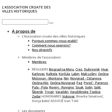
L’ASSOCIATION CROATE DES
VILLES HISTORIQUES
A propos de
L’Association croate des villes historiques
Porquoi sommes-nous etabli?
Comment nous operons?
Nos objectifs
Membres de l'association
Membres
RÉGULIERS
Biograd na Moru
,
Cres
,
Dubrovnik
,
Hvar
,
Karlovac
,
Kaštela
,
Korčula
,
Labin
,
Mali Lošinj
,
Općina
Motovun - Montona
,
Nin
,
Novigrad - Cittanova
,
Općina Klis
,
Općina Novigrad
,
Pag
,
Poreč - Parenzo
,
Pula - Pola
,
Rovinj - Rovigno
,
Sisak
,
Solin
,
Split
,
Šibenik
,
Trogir
,
Varaždin
,
Varaždinske Toplice
,
Zadar
HONORAIRES
Vukovar
, Biserka Simatović,
Dunja Babić ASSOCIÉ Ivan Tolić
Les documents