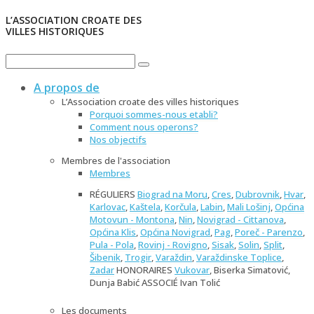
L’ASSOCIATION CROATE DES
VILLES HISTORIQUES
A propos de
L’Association croate des villes historiques
Porquoi sommes-nous etabli?
Comment nous operons?
Nos objectifs
Membres de l'association
Membres
RÉGULIERS
Biograd na Moru
,
Cres
,
Dubrovnik
,
Hvar
,
Karlovac
,
Kaštela
,
Korčula
,
Labin
,
Mali Lošinj
,
Općina
Motovun - Montona
,
Nin
,
Novigrad - Cittanova
,
Općina Klis
,
Općina Novigrad
,
Pag
,
Poreč - Parenzo
,
Pula - Pola
,
Rovinj - Rovigno
,
Sisak
,
Solin
,
Split
,
Šibenik
,
Trogir
,
Varaždin
,
Varaždinske Toplice
,
Zadar
HONORAIRES
Vukovar
, Biserka Simatović,
Dunja Babić ASSOCIÉ Ivan Tolić
Les documents