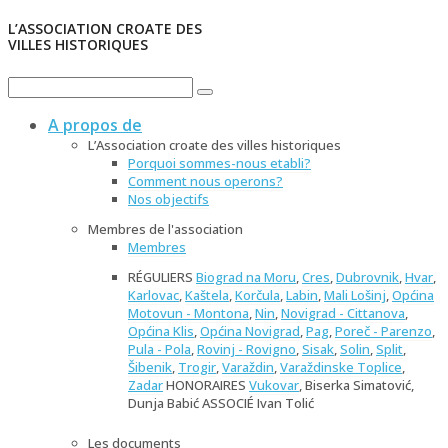
L’ASSOCIATION CROATE DES
VILLES HISTORIQUES
A propos de
L’Association croate des villes historiques
Porquoi sommes-nous etabli?
Comment nous operons?
Nos objectifs
Membres de l'association
Membres
RÉGULIERS
Biograd na Moru
,
Cres
,
Dubrovnik
,
Hvar
,
Karlovac
,
Kaštela
,
Korčula
,
Labin
,
Mali Lošinj
,
Općina
Motovun - Montona
,
Nin
,
Novigrad - Cittanova
,
Općina Klis
,
Općina Novigrad
,
Pag
,
Poreč - Parenzo
,
Pula - Pola
,
Rovinj - Rovigno
,
Sisak
,
Solin
,
Split
,
Šibenik
,
Trogir
,
Varaždin
,
Varaždinske Toplice
,
Zadar
HONORAIRES
Vukovar
, Biserka Simatović,
Dunja Babić ASSOCIÉ Ivan Tolić
Les documents