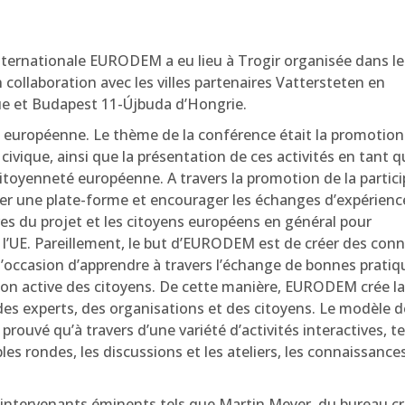
internationale EURODEM a eu lieu à Trogir organisée dans le
en collaboration avec les villes partenaires Vattersteten en
e et Budapest 11-Újbuda d’Hongrie.
européenne. Le thème de la conférence était la promotion 
civique, ainsi que la présentation de ces activités en tant q
citoyenneté européenne. A travers la promotion de la partic
réer une plate-forme et encourager les échanges d’expérience
res du projet et les citoyens européens en général pour
 l’UE. Pareillement, le but d’EURODEM est de créer des con
’occasion d’apprendre à travers l’échange de bonnes pratiqu
ion active des citoyens. De cette manière, EURODEM crée la
 des experts, des organisations et des citoyens. Le modèle d
a prouvé qu’à travers d’une variété d’activités interactives, te
les rondes, les discussions et les ateliers, les connaissance
d’intervenants éminents tels que Martin Meyer, du bureau c