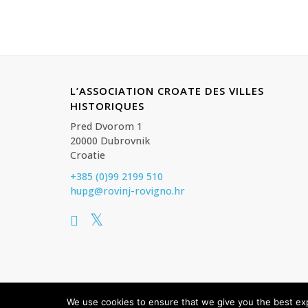
L’ASSOCIATION CROATE DES VILLES
HISTORIQUES
Pred Dvorom 1
20000 Dubrovnik
Croatie
+385 (0)99 2199 510
hupg@rovinj-rovigno.hr
© HUPG - L’Association croate des villes historiques Tous l
We use cookies to ensure that we give you the best expe