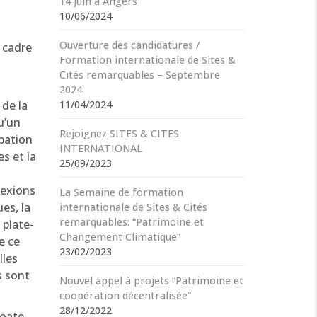
14 juin à Angers
10/06/2024
Ouverture des candidatures /
 cadre
Formation internationale de Sites &
Cités remarquables – Septembre
2024
de la
11/04/2024
u’un
Rejoignez SITES & CITES
ipation
INTERNATIONAL
s et la
25/09/2023
nexions
La Semaine de formation
es, la
internationale de Sites & Cités
remarquables: “Patrimoine et
 plate-
Changement Climatique”
e ce
23/02/2023
lles
s sont
Nouvel appel à projets “Patrimoine et
coopération décentralisée”
28/12/2022
roate