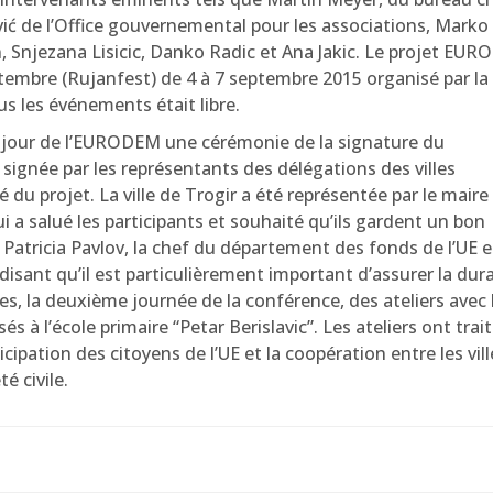
ć de l’Office gouvernemental pour les associations, Marko 
njezana Lisicic, Danko Radic et Ana Jakic. Le projet EUR
embre (Rujanfest) de 4 à 7 septembre 2015 organisé par la V
us les événements était libre.
er jour de l’EURODEM une cérémonie de la signature du
ignée par les représentants des délégations des villes
é du projet. La ville de Trogir a été représentée par le maire
i a salué les participants et souhaité qu’ils gardent un bon
 Patricia Pavlov, la chef du département des fonds de l’UE e
sant qu’il est particulièrement important d’assurer la dura
s, la deuxième journée de la conférence, des ateliers avec 
s à l’école primaire “Petar Berislavic”. Les ateliers ont trait
ipation des citoyens de l’UE et la coopération entre les vill
é civile.