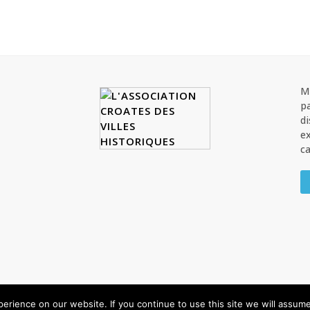
M
pa
di
ex
c
es droits sont réservés
rience on our website. If you continue to use this site we will assume 