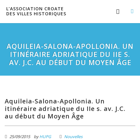
L’ASSOCIATION CROATE
DES VILLES HISTORIQUES
AQUILEIA-SALONA-APOLLONIA. UN
ITINÉRAIRE ADRIATIQUE DU IIE S.
AV. J.C. AU DÉBUT DU MOYEN ÂGE
Aquileia-Salona-Apollonia. Un
itinéraire adriatique du IIe s. av. J.C.
au début du Moyen Âge
25/09/2015
by
HUPG
Nouvelles