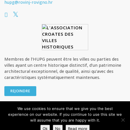
hupg@rovinj-rovigno.hr
Membres de l’HUPG peuvent être les villes ou parties des
villes ayant un centre historique distinctif, d’un patrimoine
architectural exceptionnel, de qualité, ainsi qu’avec des
caractéristiques systématiquement maintenues.
REJOINDRE
We use cookies to ensure that we give you the best
© HUPG - L’Association croate des villes historiques Tous les droits
experience on our website. If you continue to use this site we
sont réservés
will assume that you are happy with it.
Privacy Policy
Ok
No
Read more