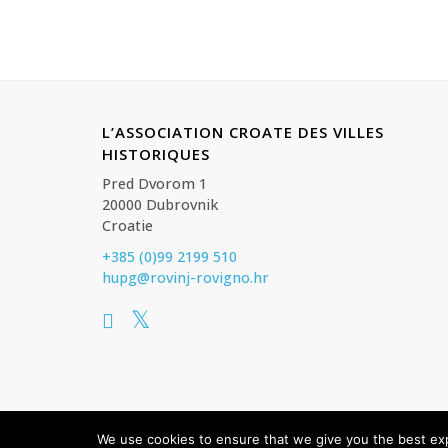
L’ASSOCIATION CROATE DES VILLES
HISTORIQUES
Pred Dvorom 1
20000 Dubrovnik
Croatie
+385 (0)99 2199 510
hupg@rovinj-rovigno.hr
© HUPG - L’Association croate des villes historiques Tous l
We use cookies to ensure that we give you the best expe