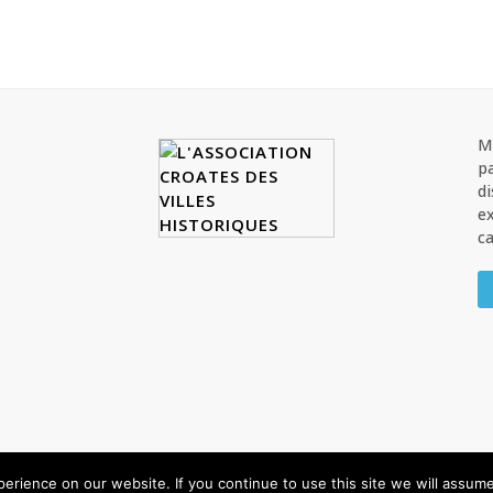
M
pa
di
ex
c
es droits sont réservés
rience on our website. If you continue to use this site we will assume 