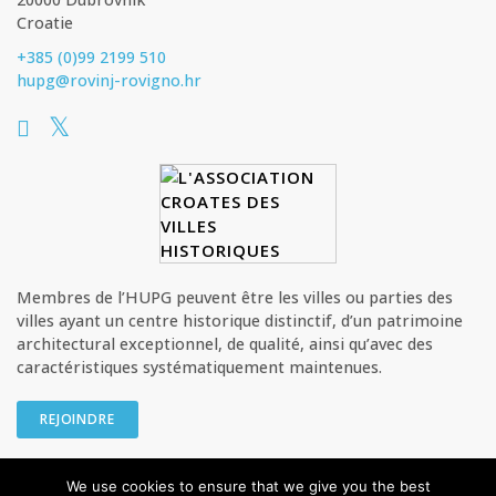
Croatie
+385 (0)99 2199 510
hupg@rovinj-rovigno.hr
Membres de l’HUPG peuvent être les villes ou parties des
villes ayant un centre historique distinctif, d’un patrimoine
architectural exceptionnel, de qualité, ainsi qu’avec des
caractéristiques systématiquement maintenues.
REJOINDRE
We use cookies to ensure that we give you the best
© HUPG - L’Association croate des villes historiques Tous les droits