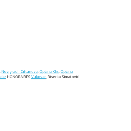
,
Novigrad - Cittanova
,
Općina Klis
,
Općina
dar
HONORAIRES
Vukovar
, Biserka Simatović,