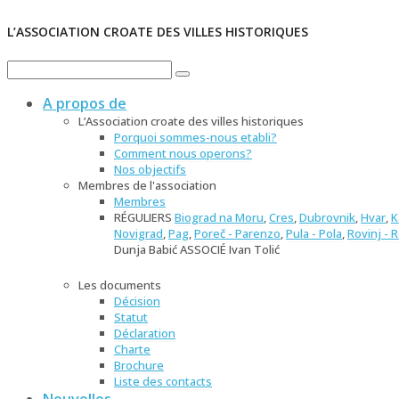
L’ASSOCIATION CROATE DES VILLES HISTORIQUES
A propos de
L’Association croate des villes historiques
Porquoi sommes-nous etabli?
Comment nous operons?
Nos objectifs
Membres de l'association
Membres
RÉGULIERS
Biograd na Moru
,
Cres
,
Dubrovnik
,
Hvar
,
K
Novigrad
,
Pag
,
Poreč - Parenzo
,
Pula - Pola
,
Rovinj - 
Dunja Babić ASSOCIÉ Ivan Tolić
Les documents
Décision
Statut
Déclaration
Charte
Brochure
Liste des contacts
Nouvelles