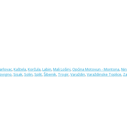
arlovac
,
Kaštela
,
Korčula
,
Labin
,
Mali Lošinj
,
Općina Motovun - Montona
,
Nin
Rovigno
,
Sisak
,
Solin
,
Split
,
Šibenik
,
Trogir
,
Varaždin
,
Varaždinske Toplice
,
Za