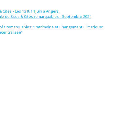
 Cités - Les 13 & 14 juin à Angers
ale de Sites & Cités remarquables - Septembre 2024
Cités remarquables: "Patrimoine et Changement Climatique"
écentralisée”