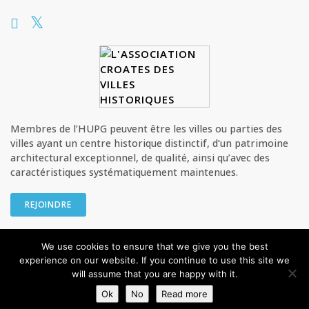
Membres de l’HUPG peuvent être les villes ou parties des
villes ayant un centre historique distinctif, d’un patrimoine
architectural exceptionnel, de qualité, ainsi qu’avec des
caractéristiques systématiquement maintenues.
REJOINDRE
We use cookies to ensure that we give you the best
© HUPG - L’Association croate des villes historiques Tous les droits
experience on our website. If you continue to use this site we
sont réservés
will assume that you are happy with it.
Privacy Policy
Ok
No
Read more