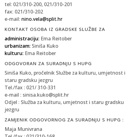
tel: 021/310-200, 021/310-201
fax: 021/310-202
e-mail:
nino.vela@split.hr
KONTAKT OSOBA IZ GRADSKE SLUŽBE ZA
administraciju:
Ema Reitober
urbanizam:
Siniša Kuko
kulturu:
Ema Reitober
ODGOVORAN ZA SURADNJU S HUPG
Siniša Kuko, pročelnik Službe za kulturu, umjetnost i
staru gradsku jezgru
Tel./fax : 021/ 310-331
e-mail : sinisa.kuko@split.hr
Odjel : Služba za kulturu, umjetnost i staru gradsku
jezgru
ZAMJENIK ODGOVORNOG ZA SURADNJU S HUPG :
Maja Munivrana
Tel./fax : 021/310-168