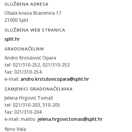
SLUŽBENA ADRESA
Obala kneza Branimira 17
21000 Split
SLUŽBENA WEB STRANICA
split.hr
GRADONAČELNIK
Andro Krstulović Opara
tel: 021/310-252, 021/310-253
fax: 021/310-254
e-mail:
andro.krstulovicopara@split.hr
ZAMJENICI GRADONAČELNIKA
Jelena Hrgović Tomaš
tel: 021/310-203, 310-205
fax: 021/310-204
e-mail: mailto:
jelena.hrgovictomas@split.hr
Nino Vela