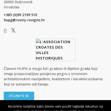
20000 Dubrovnik
Hrvatska
+385 (0)99 2199 510
hupg@rovinj-rovigno.hr
Članovi HUPG-a mogu biti gradovi ili dijelovi grada koji
imaju prepoznatljivu povijesnu jezgru s iznimnim
arhitektonskim naslijeđem, kvalitetom i karakteristikama
koji se sustavno održavaju.
UČLANITE SE
Koristimo kolačiće kako bismo vam pružili najbolje iskustvo na