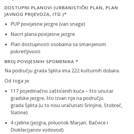
DOSTUPNI PLANOVI (URBANISTIČKI PLAN, PLAN
JAVNOG PRIJEVOZA, ITD.)*
PUP povijesne jezgre (van snage)
Nacrt plana povijesne jezgre
Plan dostupnosti osobama sa smanjenom
pokretljivosti
BROJ POVIJESNIH SPOMENIKA *
Na području grada Splita ima 222 kulturnih dobara.
Od toga je:
117 pojedinačno zaštićenih kuća – što unutar
gradske jezgre, što izvan nje na području
grada Splita (u to nisu uračunati Srinjine, Stobreč,
Slatine)
4 cjeline (jezgra, poluotok Marjan, Bačvice i
Dioklecijanov vodovod)