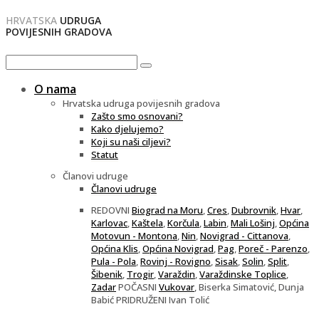
HRVATSKA
UDRUGA
POVIJESNIH GRADOVA
O nama
Hrvatska udruga povijesnih gradova
Zašto smo osnovani?
Kako djelujemo?
Koji su naši ciljevi?
Statut
Članovi udruge
Članovi udruge
REDOVNI
Biograd na Moru
,
Cres
,
Dubrovnik
,
Hvar
,
Karlovac
,
Kaštela
,
Korčula
,
Labin
,
Mali Lošinj
,
Općina
Motovun - Montona
,
Nin
,
Novigrad - Cittanova
,
Općina Klis
,
Općina Novigrad
,
Pag
,
Poreč - Parenzo
,
Pula - Pola
,
Rovinj - Rovigno
,
Sisak
,
Solin
,
Split
,
Šibenik
,
Trogir
,
Varaždin
,
Varaždinske Toplice
,
Zadar
POČASNI
Vukovar
, Biserka Simatović, Dunja
Babić PRIDRUŽENI Ivan Tolić