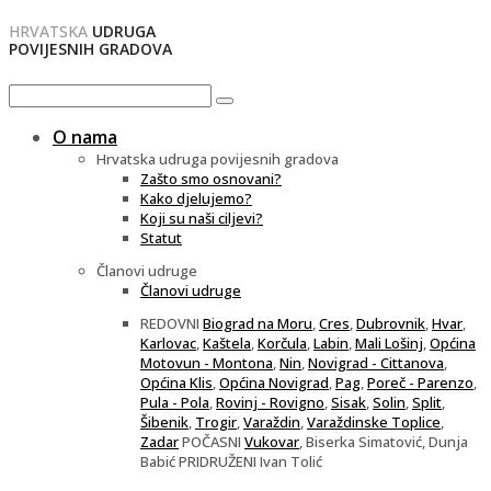
HRVATSKA
UDRUGA
POVIJESNIH GRADOVA
O nama
Hrvatska udruga povijesnih gradova
Zašto smo osnovani?
Kako djelujemo?
Koji su naši ciljevi?
Statut
Članovi udruge
Članovi udruge
REDOVNI
Biograd na Moru
,
Cres
,
Dubrovnik
,
Hvar
,
Karlovac
,
Kaštela
,
Korčula
,
Labin
,
Mali Lošinj
,
Općina
Motovun - Montona
,
Nin
,
Novigrad - Cittanova
,
Općina Klis
,
Općina Novigrad
,
Pag
,
Poreč - Parenzo
,
Pula - Pola
,
Rovinj - Rovigno
,
Sisak
,
Solin
,
Split
,
Šibenik
,
Trogir
,
Varaždin
,
Varaždinske Toplice
,
Zadar
POČASNI
Vukovar
, Biserka Simatović, Dunja
Babić PRIDRUŽENI Ivan Tolić