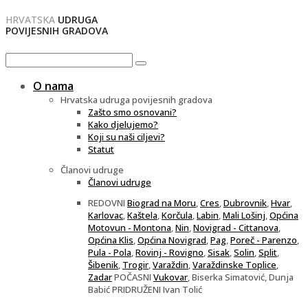
HRVATSKA
UDRUGA
POVIJESNIH GRADOVA
O nama
Hrvatska udruga povijesnih gradova
Zašto smo osnovani?
Kako djelujemo?
Koji su naši ciljevi?
Statut
Članovi udruge
Članovi udruge
REDOVNI
Biograd na Moru
,
Cres
,
Dubrovnik
,
Hvar
,
Karlovac
,
Kaštela
,
Korčula
,
Labin
,
Mali Lošinj
,
Općina
Motovun - Montona
,
Nin
,
Novigrad - Cittanova
,
Općina Klis
,
Općina Novigrad
,
Pag
,
Poreč - Parenzo
,
Pula - Pola
,
Rovinj - Rovigno
,
Sisak
,
Solin
,
Split
,
Šibenik
,
Trogir
,
Varaždin
,
Varaždinske Toplice
,
Zadar
POČASNI
Vukovar
, Biserka Simatović, Dunja
Babić PRIDRUŽENI Ivan Tolić