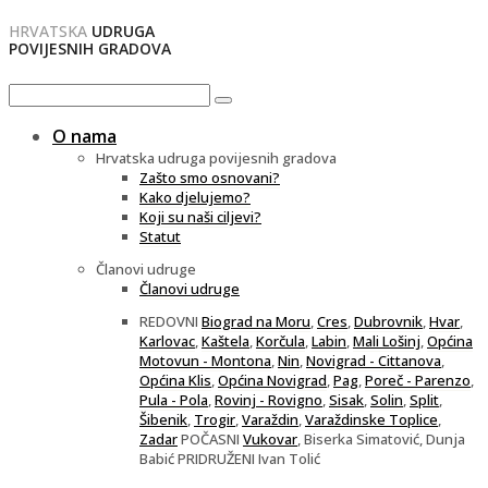
HRVATSKA
UDRUGA
POVIJESNIH GRADOVA
O nama
Hrvatska udruga povijesnih gradova
Zašto smo osnovani?
Kako djelujemo?
Koji su naši ciljevi?
Statut
Članovi udruge
Članovi udruge
REDOVNI
Biograd na Moru
,
Cres
,
Dubrovnik
,
Hvar
,
Karlovac
,
Kaštela
,
Korčula
,
Labin
,
Mali Lošinj
,
Općina
Motovun - Montona
,
Nin
,
Novigrad - Cittanova
,
Općina Klis
,
Općina Novigrad
,
Pag
,
Poreč - Parenzo
,
Pula - Pola
,
Rovinj - Rovigno
,
Sisak
,
Solin
,
Split
,
Šibenik
,
Trogir
,
Varaždin
,
Varaždinske Toplice
,
Zadar
POČASNI
Vukovar
, Biserka Simatović, Dunja
Babić PRIDRUŽENI Ivan Tolić