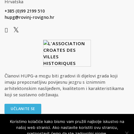
Hrvatska
+385 (0)99 2199 510
hupg@rovinj-rovigno.hr
Članovi HUPG-a mogu biti gradovi ili dijelovi grada koji
imaju prepoznatljivu povijesnu jezgru s iznimnim
arhitektonskim naslijeđem, kvalitetom i karakteristikama
koji se sustavno održavaju.
UČLANITE SE
Koristimo kolačiće kako bismo vam pružili najbolje iskustvo na
našoj web stranici. Ako nastavite koristiti ovu stranicu,
© HUPG - Hrvatska udruga povijesnih gradova Sva prava pridržana
pretpostavit ćemo da ste zadovoljni njome.