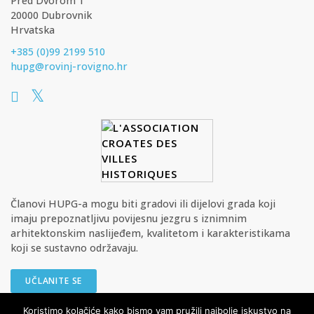
Pred Dvorom 1
20000 Dubrovnik
Hrvatska
+385 (0)99 2199 510
hupg@rovinj-rovigno.hr
Članovi HUPG-a mogu biti gradovi ili dijelovi grada koji
imaju prepoznatljivu povijesnu jezgru s iznimnim
arhitektonskim naslijeđem, kvalitetom i karakteristikama
koji se sustavno održavaju.
UČLANITE SE
Koristimo kolačiće kako bismo vam pružili najbolje iskustvo na