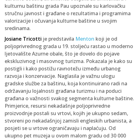
kulturnu baštinu grada Pau upoznale su karlovačku
stručnu javnost i građane o rezultatima i programima
valorizacije i očuvanja kulturne baštine u svojim
sredinama.
Josiane Tricotti
je predstavila
Menton
koji je od
poljoprivrednog grada u 19. stoljeću rastao u moderno
ljetovalište Azurne obale, što je dovelo do pojave
ekskluzivnog i masovnog turizma. Pokazala je kako su
postigli i kako postižu ravnotežu između urbanog
razvoja i konzervacije. Naglasila je važnu ulogu
gradske službe za baštinu, koja kontinuirano radi na
održavanju lojalnosti građana turizmu i na poduci
građana o važnosti svakog segmenta kulturne baštine.
Primjerice, resursi nekadašnje poljoprivredne
proizvodnje postali su vrtovi, kojih je ukupno sedam,
stvoreni po nekadašnjoj zamisli engleskih urbanista, a
posjeti se u vrtove ograničavaju i naplaćuju. Od
ukupno pet muzeja u ovom malom gradu od 30 000