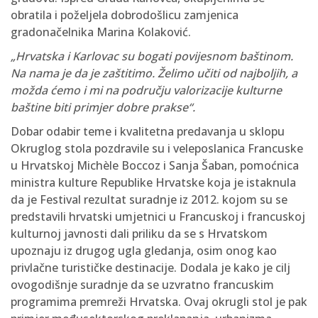
obratila i poželjela dobrodošlicu zamjenica
gradonačelnika Marina Kolaković.
„Hrvatska i Karlovac su bogati povijesnom baštinom.
Na nama je da je zaštitimo. Želimo učiti od najboljih, a
možda ćemo i mi na području valorizacije kulturne
baštine biti primjer dobre prakse“.
Dobar odabir teme i kvalitetna predavanja u sklopu
Okruglog stola pozdravile su i veleposlanica Francuske
u Hrvatskoj Michèle Boccoz i Sanja Šaban, pomoćnica
ministra kulture Republike Hrvatske koja je istaknula
da je Festival rezultat suradnje iz 2012. kojom su se
predstavili hrvatski umjetnici u Francuskoj i francuskoj
kulturnoj javnosti dali priliku da se s Hrvatskom
upoznaju iz drugog ugla gledanja, osim onog kao
privlačne turističke destinacije. Dodala je kako je cilj
ovogodišnje suradnje da se uzvratno francuskim
programima premreži Hrvatska. Ovaj okrugli stol je pak