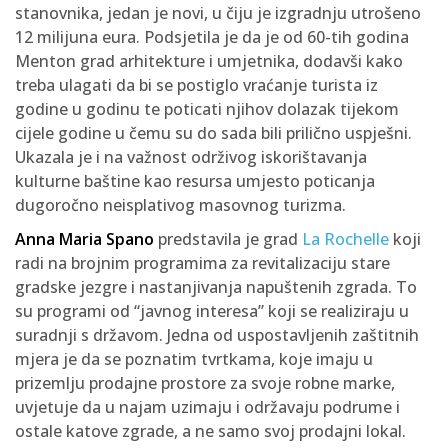
stanovnika, jedan je novi, u čiju je izgradnju utrošeno
12 milijuna eura. Podsjetila je da je od 60-tih godina
Menton grad arhitekture i umjetnika, dodavši kako
treba ulagati da bi se postiglo vraćanje turista iz
godine u godinu te poticati njihov dolazak tijekom
cijele godine u čemu su do sada bili prilično uspješni.
Ukazala je i na važnost održivog iskorištavanja
kulturne baštine kao resursa umjesto poticanja
dugoročno neisplativog masovnog turizma.
Anna Maria Spano
predstavila je grad
La Rochelle
koji
radi na brojnim programima za revitalizaciju stare
gradske jezgre i nastanjivanja napuštenih zgrada. To
su programi od “javnog interesa” koji se realiziraju u
suradnji s državom. Jedna od uspostavljenih zaštitnih
mjera je da se poznatim tvrtkama, koje imaju u
prizemlju prodajne prostore za svoje robne marke,
uvjetuje da u najam uzimaju i održavaju podrume i
ostale katove zgrade, a ne samo svoj prodajni lokal.