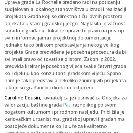
Uprava grada La Rochelle predano radi na poticanju
sudjelovanja lokalnog stanovništva u izradi i realizaciji
projekata Grada koji se direktno tiču javnih prostora i
objekata u staroj gradskoj jezgri. Naglasila je važnost
suradnje građana i lokalne uprave te pravo na pristup
svim informacijama i projektnoj dokumentaciji.
Jednako tako prilikom predstavljanja nekog velikog
projekta Grada predviđena je posebna procedura da bi
svi imali pravo očitovati se o istom. Zakon iz 2002.
predviđa kreiranje posebnog vijeća svake četvrti grada
koji djeluju kao konzultanti gradskom vijeću. Spano
nam je tako predstavila nekoliko zanimljivih projekata
u koje su građani bili direktno uključeni.
Caroline Cousin
, ravnateljica je i osnivačica Odsjeka za
valorizaciju baštine grada
Pau
raznolikog po svom
bogatom kulturnom i prirodnom nasljeđu. Približila je
karlovačkim urbanistima, gradskoj upravi i građanima
postojeće dokumente koji služe za kvalitetno