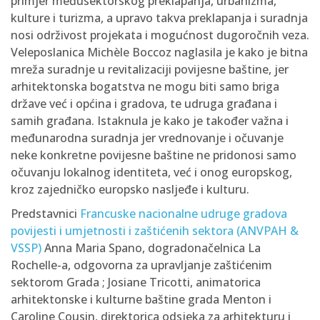
primjer međusektorskog preklapanja, urbanizma,
kulture i turizma, a upravo takva preklapanja i suradnja
nosi održivost projekata i mogućnost dugoročnih veza.
Veleposlanica Michèle Boccoz naglasila je kako je bitna
mreža suradnje u revitalizaciji povijesne baštine, jer
arhitektonska bogatstva ne mogu biti samo briga
države već i općina i gradova, te udruga građana i
samih građana. Istaknula je kako je također važna i
međunarodna suradnja jer vrednovanje i očuvanje
neke konkretne povijesne baštine ne pridonosi samo
očuvanju lokalnog identiteta, već i onog europskog,
kroz zajedničko europsko nasljeđe i kulturu.
Predstavnici
Francuske nacionalne udruge gradova
povijesti i umjetnosti i zaštićenih sektora (ANVPAH &
VSSP)
Anna Maria Spano, dogradonačelnica La
Rochelle-a, odgovorna za upravljanje zaštićenim
sektorom Grada ; Josiane Tricotti, animatorica
arhitektonske i kulturne baštine grada Menton i
Caroline Cousin, direktorica odsjeka za arhitekturu i