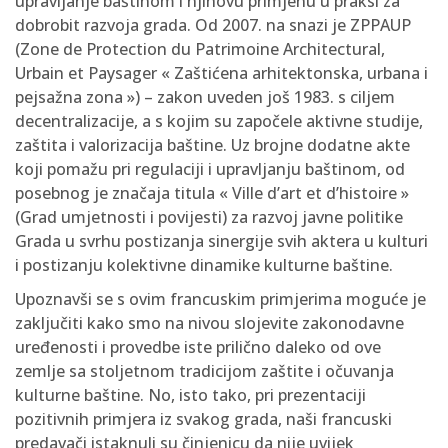
upravljanje baštinom i njihovu primjenu u praksi za
dobrobit razvoja grada. Od 2007. na snazi je ZPPAUP
(Zone de Protection du Patrimoine Architectural,
Urbain et Paysager « Zaštićena arhitektonska, urbana i
pejsažna zona ») – zakon uveden još 1983. s ciljem
decentralizacije, a s kojim su započele aktivne studije,
zaštita i valorizacija baštine. Uz brojne dodatne akte
koji pomažu pri regulaciji i upravljanju baštinom, od
posebnog je značaja titula « Ville d’art et d’histoire »
(Grad umjetnosti i povijesti) za razvoj javne politike
Grada u svrhu postizanja sinergije svih aktera u kulturi
i postizanju kolektivne dinamike kulturne baštine.
Upoznavši se s ovim francuskim primjerima moguće je
zaključiti kako smo na nivou slojevite zakonodavne
uređenosti i provedbe iste prilično daleko od ove
zemlje sa stoljetnom tradicijom zaštite i očuvanja
kulturne baštine. No, isto tako, pri prezentaciji
pozitivnih primjera iz svakog grada, naši francuski
predavači istaknuli su činjenicu da nije uvijek