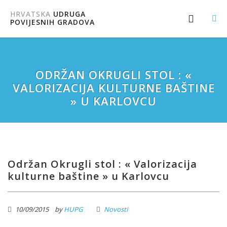
HRVATSKA
UDRUGA
POVIJESNIH GRADOVA
ODRŽAN OKRUGLI STOL : «
VALORIZACIJA KULTURNE BAŠTINE
» U KARLOVCU
Održan Okrugli stol : « Valorizacija
kulturne baštine » u Karlovcu
10/09/2015
by
HUPG
Novosti