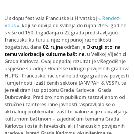
U sklopu festivala Francuske u Hrvatskoj
« Rendez-
Vous »
, koji se odvija od svibnja do rujna 2015. godine
s više od 150 događanja u 22 grada predstavljajući
francusku kulturu u njezinoj punoj raznolikosti i
bogatstvu, dana
02. rujna
održan je
Okrugli stol na
temu valorizacije kulturne baštine
, u Velikoj Vijećnici
Grada Karlovca. Ovaj događaj rezultat je višegodišnje
uspješne suradnje Hrvatske udruge povijesnih gradova
HUPG i Francuske nacionalne udruge gradova povijesti
i umjetnosti i zaštićenih sektora (ANVPAH & VSSP), te
je realiziran i uz potporu Grada Karlovca i Grada
Dubrovnika. Pred brojnom publikom sastavljenom od
stručne i zainteresirane javnosti raspravljalo se o
aktualnoj problematici zaštite, valorizacije i upravljanja
kulturnom baštinom – zajedničkim temama Grada
Karlovca i ostalih hrvatskih, ali i francuskih povijesnih
gradova. Ispred Grada Karlovca, okupljenima se