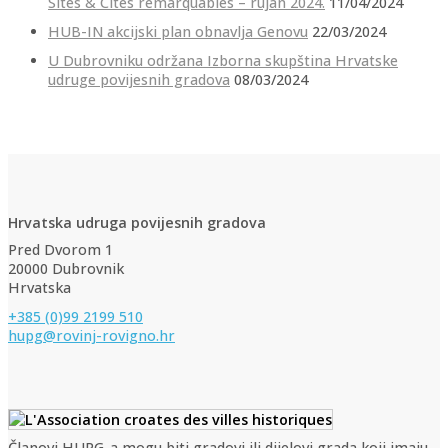
Sites & Cités remarquables – rujan 2024.
11/04/2024
HUB-IN akcijski plan obnavlja Genovu
22/03/2024
U Dubrovniku održana Izborna skupština Hrvatske
udruge povijesnih gradova
08/03/2024
Hrvatska udruga povijesnih gradova
Pred Dvorom 1
20000 Dubrovnik
Hrvatska
+385 (0)99 2199 510
hupg@rovinj-rovigno.hr
Članovi HUPG-a mogu biti gradovi ili dijelovi grada koji imaju