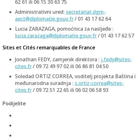
62 61 ili 06 15 30 63 75
Administrativni ured:
secretariat.dgm-
aect@diplomatie.gouv.fr
/ 01 43 17 62 64
Lucia ZARAZAGA, pomoćnica za nasljeđe :
lucia.zarazaga@diplomatie.gouv.fr
/ 01 43 17 62 57
Sites et Cités remarquables de France
Jonathan FEDY, zamjenik direktora :
j.fedy@sites-
cites.fr
/ 09 72 49 97 02 ili 06 86 81 04 50
Soledad ORTIZ CORREA, voditelj projekta Baština i
međunarodna suradnja :
s.ortiz-correa@sites-
cites.fr
/ 09 72 51 22 65 ili 06 02 06 58 93
Podijelite