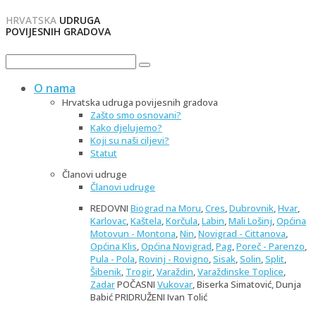
HRVATSKA
UDRUGA
POVIJESNIH GRADOVA
O nama
Hrvatska udruga povijesnih gradova
Zašto smo osnovani?
Kako djelujemo?
Koji su naši ciljevi?
Statut
Članovi udruge
Članovi udruge
REDOVNI
Biograd na Moru
,
Cres
,
Dubrovnik
,
Hvar
,
Karlovac
,
Kaštela
,
Korčula
,
Labin
,
Mali Lošinj
,
Općina
Motovun - Montona
,
Nin
,
Novigrad - Cittanova
,
Općina Klis
,
Općina Novigrad
,
Pag
,
Poreč - Parenzo
,
Pula - Pola
,
Rovinj - Rovigno
,
Sisak
,
Solin
,
Split
,
Šibenik
,
Trogir
,
Varaždin
,
Varaždinske Toplice
,
Zadar
POČASNI
Vukovar
, Biserka Simatović, Dunja
Babić PRIDRUŽENI Ivan Tolić