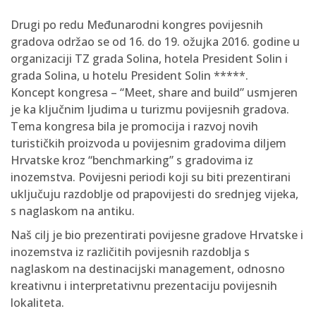
Drugi po redu Međunarodni kongres povijesnih
gradova održao se od 16. do 19. ožujka 2016. godine u
organizaciji TZ grada Solina, hotela President Solin i
grada Solina, u hotelu President Solin *****.
Koncept kongresa – “Meet, share and build” usmjeren
je ka ključnim ljudima u turizmu povijesnih gradova.
Tema kongresa bila je promocija i razvoj novih
turističkih proizvoda u povijesnim gradovima diljem
Hrvatske kroz “benchmarking” s gradovima iz
inozemstva. Povijesni periodi koji su biti prezentirani
uključuju razdoblje od prapovijesti do srednjeg vijeka,
s naglaskom na antiku.
Naš cilj je bio prezentirati povijesne gradove Hrvatske i
inozemstva iz različitih povijesnih razdoblja s
naglaskom na destinacijski management, odnosno
kreativnu i interpretativnu prezentaciju povijesnih
lokaliteta.